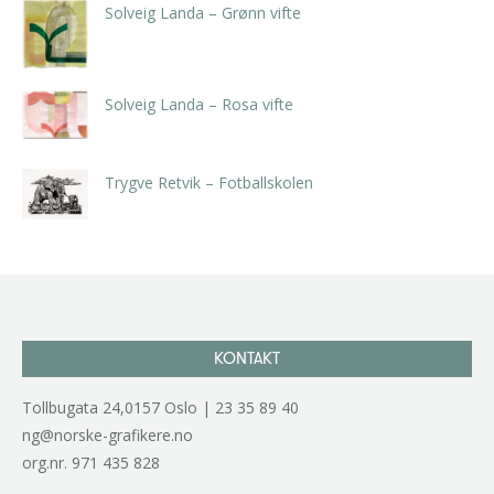
Solveig Landa – Grønn vifte
kr
5.250,00
inkl. 5% kunstavgift
Solveig Landa – Rosa vifte
kr
5.250,00
inkl. 5% kunstavgift
Trygve Retvik – Fotballskolen
kr
2.940,00
inkl. 5% kunstavgift
KONTAKT
Tollbugata 24,0157 Oslo | 23 35 89 40
ng@norske-grafikere.no
org.nr. 971 435 828