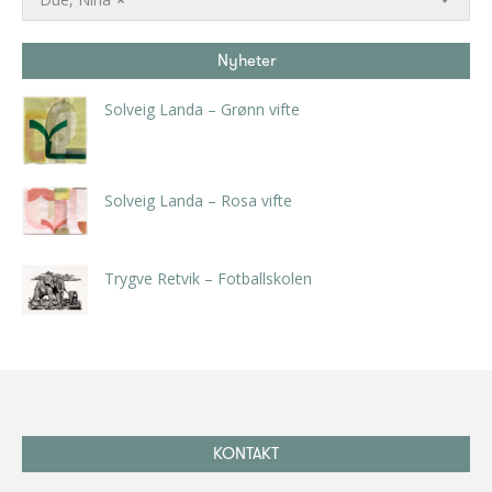
Nyheter
Solveig Landa – Grønn vifte
kr
5.250,00
inkl. 5% kunstavgift
Solveig Landa – Rosa vifte
kr
5.250,00
inkl. 5% kunstavgift
Trygve Retvik – Fotballskolen
kr
2.940,00
inkl. 5% kunstavgift
KONTAKT