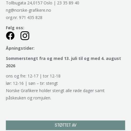
Tollbugata 24,0157 Oslo | 23 35 89 40
ng@norske-grafikere.no
org.nr. 971 435 828
Følg oss:
Åpningstider:
Sommerstengt fra og med 13. juli til og med 4. august
2026
ons og fre: 12-17 | tor 12-18
lør: 12-16 | søn – tir: stengt
Norske Grafikere holder stengt alle røde dager samt
påskeuken og romjulen.
STØTTET AV