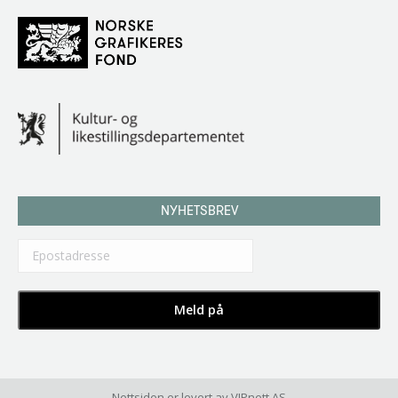
NYHETSBREV
Nettsiden er levert av
VIPnett AS