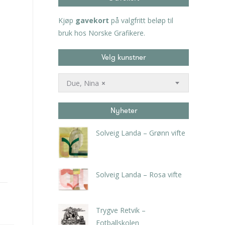
Kjøp
gavekort
på valgfritt beløp til
bruk hos Norske Grafikere.
Velg kunstner
Due, Nina
×
Nyheter
Solveig Landa – Grønn vifte
kr
5.250,00
inkl. 5% kunstavgift
Solveig Landa – Rosa vifte
kr
5.250,00
inkl. 5% kunstavgift
Trygve Retvik –
Fotballskolen