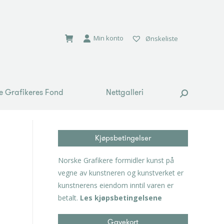
e Grafikeres Fond
Nettgalleri
Search:
Min konto
Ønskeliste
e Grafikeres Fond
Nettgalleri
Search:
Kjøpsbetingelser
Norske Grafikere formidler kunst på
vegne av kunstneren og kunstverket er
kunstnerens eiendom inntil varen er
betalt.
Les kjøpsbetingelsene
Gavekort