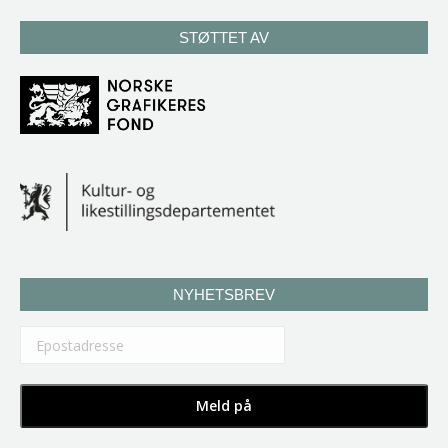
STØTTET AV
NYHETSBREV