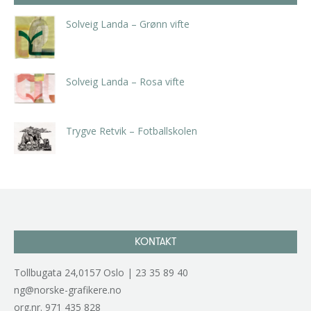
Solveig Landa – Grønn vifte
kr
5.250,00
inkl. 5% kunstavgift
Solveig Landa – Rosa vifte
kr
5.250,00
inkl. 5% kunstavgift
Trygve Retvik – Fotballskolen
kr
2.940,00
inkl. 5% kunstavgift
KONTAKT
Tollbugata 24,0157 Oslo | 23 35 89 40
ng@norske-grafikere.no
org.nr. 971 435 828