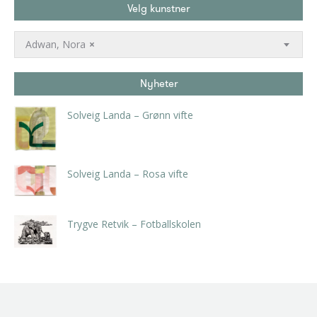
Velg kunstner
Adwan, Nora
×
Nyheter
Solveig Landa – Grønn vifte
kr
5.250,00
inkl. 5% kunstavgift
Solveig Landa – Rosa vifte
kr
5.250,00
inkl. 5% kunstavgift
Trygve Retvik – Fotballskolen
kr
2.940,00
inkl. 5% kunstavgift