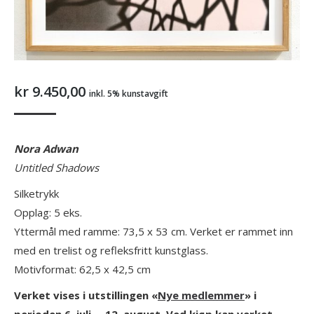
kr
9.450,00
inkl. 5% kunstavgift
Nora Adwan
Untitled Shadows
Silketrykk
Opplag: 5 eks.
Yttermål med ramme: 73,5 x 53 cm. Verket er rammet inn
med en trelist og refleksfritt kunstglass.
Motivformat: 62,5 x 42,5 cm
Verket vises i utstillingen «
Nye medlemmer
» i
perioden 6. juli – 12. august. Ved kjøp kan verket