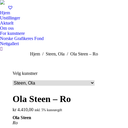
Hjem
Utstillinger
Aktuelt
Om oss
For kunstnere
Norske Grafikeres Fond
Nettgalleri
Search:
You are here:
Hjem
Steen, Ola
Ola Steen – Ro
Velg kunstner
Ola Steen – Ro
kr
4.410,00
inkl. 5% kunstavgift
Ola Steen
Ro