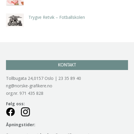
kr
5.250,00
inkl. 5% kunstavgift
Trygve Retvik – Fotballskolen
kr
2.940,00
inkl. 5% kunstavgift
KONTAKT
Tollbugata 24,0157 Oslo | 23 35 89 40
ng@norske-grafikere.no
org.nr. 971 435 828
Følg oss:
Åpningstider: