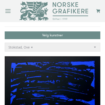
You are here:
Velg kunstner
Stokstad, Ove
×