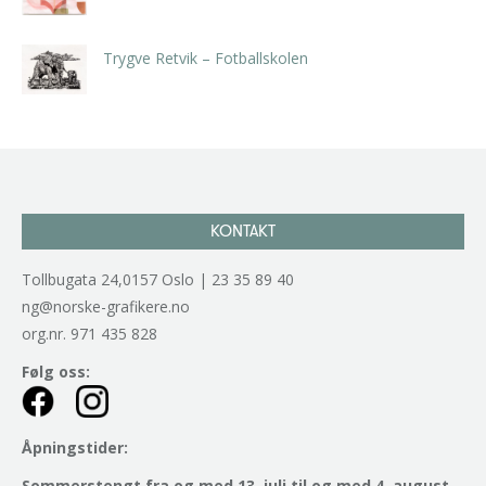
kr
5.250,00
inkl. 5% kunstavgift
Trygve Retvik – Fotballskolen
kr
2.940,00
inkl. 5% kunstavgift
KONTAKT
Tollbugata 24,0157 Oslo | 23 35 89 40
ng@norske-grafikere.no
org.nr. 971 435 828
Følg oss:
Åpningstider:
Sommerstengt fra og med 13. juli til og med 4. august