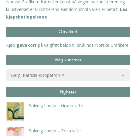
Norske Grafikere formidler kunst på vegne av kunstneren og
kunstverket er kunstnerens eiendom inntil varen er betalt.
Les
kjøpsbetingelsene
Gavekort
Kjøp
gavekort
på valgfritt beløp til bruk hos Norske Grafikere.
Velg kunstner
Berg, Patricia Risopatron
×
Nyheter
Solveig Landa – Grønn vifte
kr
5.250,00
inkl. 5% kunstavgift
Solveig Landa – Rosa vifte