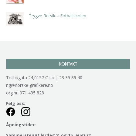
kr
5.250,00
inkl. 5% kunstavgift
Trygve Retvik – Fotballskolen
kr
2.940,00
inkl. 5% kunstavgift
KONTAKT
Tollbugata 24,0157 Oslo | 23 35 89 40
ng@norske-grafikere.no
org.nr. 971 435 828
Følg oss:
Åpningstider:
Sommerstengt lørdag 8. og 15. august