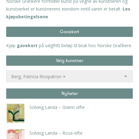
Norske Grafikere formidler kunst på vegne av kunstneren og
kunstverket er kunstnerens eiendom inntil varen er betalt.
Les
kjøpsbetingelsene
Gavekort
Kjøp
gavekort
på valgfritt beløp til bruk hos Norske Grafikere.
Velg kunstner
Berg, Patricia Risopatron
×
Nyheter
Solveig Landa – Grønn vifte
kr
5.250,00
inkl. 5% kunstavgift
Solveig Landa – Rosa vifte