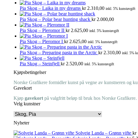
Pia Skog – Laika in my dreams
kr
2.310,00
inkl. 5% kunstavgift
Pia Skog – Polar bear hunting shack
kr
2.000,00
Pia Skog – Pleromor II
kr
2.625,00
inkl. 5% kunstavgift
Pia Skog – Pleromor I
kr
2.625,00
inkl. 5% kunstavgift
Pia Skog – Preparing pasta in the Arctic
kr
2.310,00
inkl. 5% k
Pia Skog – Steinfjell
kr
2.520,00
inkl. 5% kunstavgift
Kjøpsbetingelser
Norske Grafikere formidler kunst på vegne av kunstneren og kuns
Gavekort
Kjøp
gavekort
på valgfritt beløp til bruk hos Norske Grafikere.
Velg kunstner
Nyheter
Solveig Landa – Grønn vifte
kr