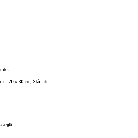
afikk
cm – 20 x 30 cm, Stående
nstavgift