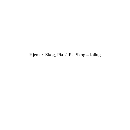
You are here:
Hjem
Skog, Pia
Pia Skog – Iollug