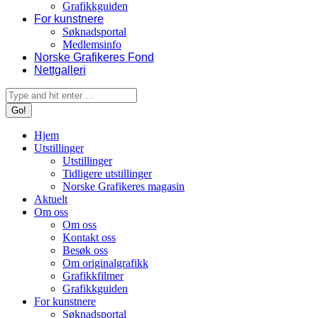
Grafikkguiden
For kunstnere
Søknadsportal
Medlemsinfo
Norske Grafikeres Fond
Nettgalleri
Search:
Hjem
Utstillinger
Utstillinger
Tidligere utstillinger
Norske Grafikeres magasin
Aktuelt
Om oss
Om oss
Kontakt oss
Besøk oss
Om originalgrafikk
Grafikkfilmer
Grafikkguiden
For kunstnere
Søknadsportal