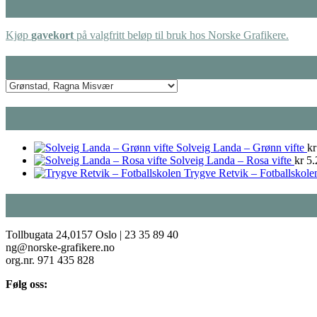
Kjøp
gavekort
på valgfritt beløp til bruk hos Norske Grafikere.
Solveig Landa – Grønn vifte
kr
Solveig Landa – Rosa vifte
kr
5.
Trygve Retvik – Fotballskole
Tollbugata 24,0157 Oslo | 23 35 89 40
ng@norske-grafikere.no
org.nr. 971 435 828
Følg oss: