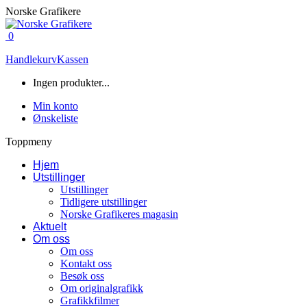
Skip
Norske Grafikere
to
content
0
Handlekurv
Kassen
Ingen produkter...
Min konto
Ønskeliste
Toppmeny
Hjem
Utstillinger
Utstillinger
Tidligere utstillinger
Norske Grafikeres magasin
Aktuelt
Om oss
Om oss
Kontakt oss
Besøk oss
Om originalgrafikk
Grafikkfilmer