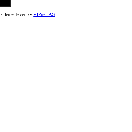
tsiden er levert av
VIPnett AS
t
T