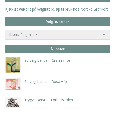
Kjøp
gavekort
på valgfritt beløp til bruk hos Norske Grafikere.
Velg kunstner
Ibsen, Ragnhild
×
Nyheter
Solveig Landa – Grønn vifte
kr
5.250,00
inkl. 5% kunstavgift
Solveig Landa – Rosa vifte
kr
5.250,00
inkl. 5% kunstavgift
Trygve Retvik – Fotballskolen
kr
2.940,00
inkl. 5% kunstavgift