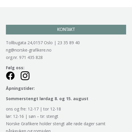
KONTAKT
Tollbugata 24,0157 Oslo | 23 35 89 40
ng@norske-grafikere.no
org.nr. 971 435 828
Følg oss:
Åpningstider:
Sommerstengt lørdag 8. og 15. august
ons og fre: 12-17 | tor 12-18
lør: 12-16 | søn – tir: stengt
Norske Grafikere holder stengt alle røde dager samt
påskeuken og romjulen.