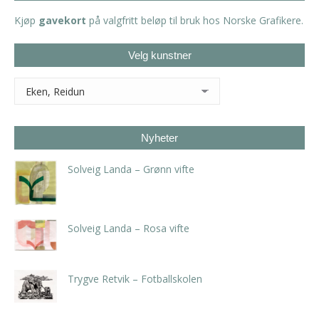
Kjøp
gavekort
på valgfritt beløp til bruk hos Norske Grafikere.
Velg kunstner
Nyheter
Solveig Landa – Grønn vifte
kr
5.250,00
inkl. 5% kunstavgift
Solveig Landa – Rosa vifte
kr
5.250,00
inkl. 5% kunstavgift
Trygve Retvik – Fotballskolen
kr
2.940,00
inkl. 5% kunstavgift