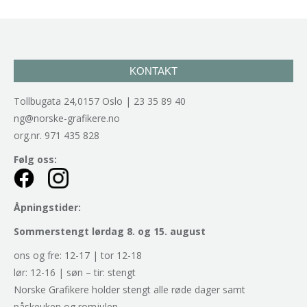
KONTAKT
Tollbugata 24,0157 Oslo | 23 35 89 40
ng@norske-grafikere.no
org.nr. 971 435 828
Følg oss:
Åpningstider:
Sommerstengt lørdag 8. og 15. august
ons og fre: 12-17 | tor 12-18
lør: 12-16 | søn – tir: stengt
Norske Grafikere holder stengt alle røde dager samt
påskeuken og romjulen.