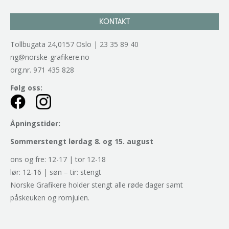
KONTAKT
Tollbugata 24,0157 Oslo | 23 35 89 40
ng@norske-grafikere.no
org.nr. 971 435 828
Følg oss:
Åpningstider:
Sommerstengt lørdag 8. og 15. august
ons og fre: 12-17 | tor 12-18
lør: 12-16 | søn – tir: stengt
Norske Grafikere holder stengt alle røde dager samt
påskeuken og romjulen.