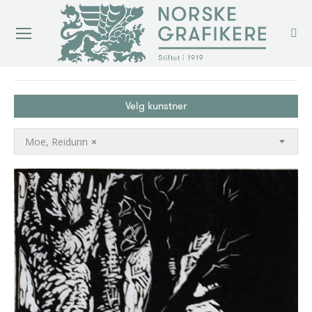
You are here:
Velg kunstner
Moe, Reidunn
×