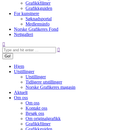
Grafikkfilmer
Grafikkguiden
For kunstnere
Søknadsportal
Medlemsinfo
Norske Grafikeres Fond
Nettgalleri
Search:
Hjem
Utstillinger
Utstillinger
Tidligere utstillinger
Norske Grafikeres magasin
Aktuelt
Om oss
Om oss
Kontakt oss
Besøk oss
Om originalgrafikk
Grafikkfilmer
Grafikkguiden