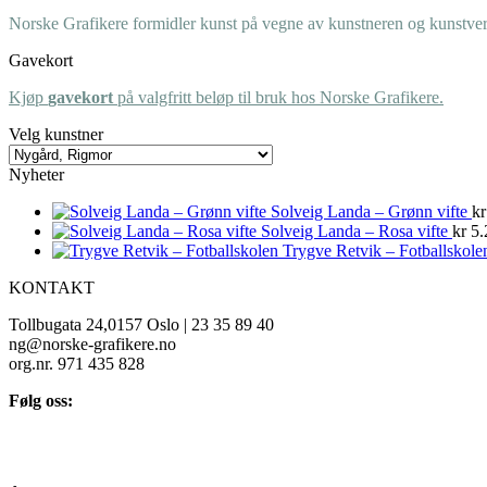
Norske Grafikere formidler kunst på vegne av kunstneren og kunstverk
Gavekort
Kjøp
gavekort
på valgfritt beløp til bruk hos Norske Grafikere.
Velg kunstner
Nyheter
Solveig Landa – Grønn vifte
kr
Solveig Landa – Rosa vifte
kr
5.
Trygve Retvik – Fotballskole
KONTAKT
Tollbugata 24,0157 Oslo | 23 35 89 40
ng@norske-grafikere.no
org.nr. 971 435 828
Følg oss: