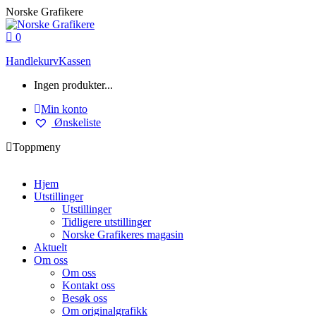
Skip
Norske Grafikere
to
content
0
Handlekurv
Kassen
Ingen produkter...
Min konto
Ønskeliste
Toppmeny
Hjem
Utstillinger
Utstillinger
Tidligere utstillinger
Norske Grafikeres magasin
Aktuelt
Om oss
Om oss
Kontakt oss
Besøk oss
Om originalgrafikk