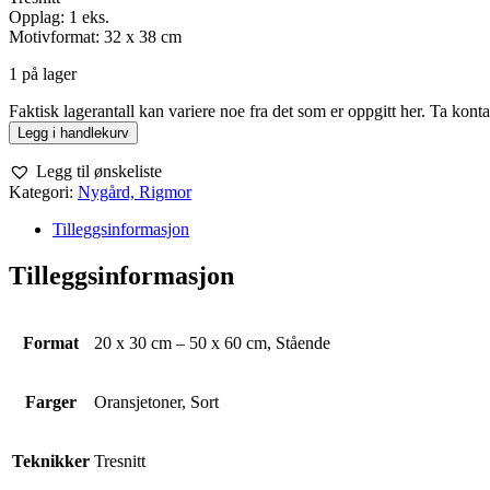
Opplag: 1 eks.
Motivformat: 32 x 38 cm
1 på lager
Faktisk lagerantall kan variere noe fra det som er oppgitt her. Ta kont
Rigmor
Legg i handlekurv
Nygård
–
Legg til ønskeliste
Alphabeta
Kategori:
Nygård, Rigmor
antall
Tilleggsinformasjon
Tilleggsinformasjon
Format
20 x 30 cm – 50 x 60 cm, Stående
Farger
Oransjetoner, Sort
Teknikker
Tresnitt