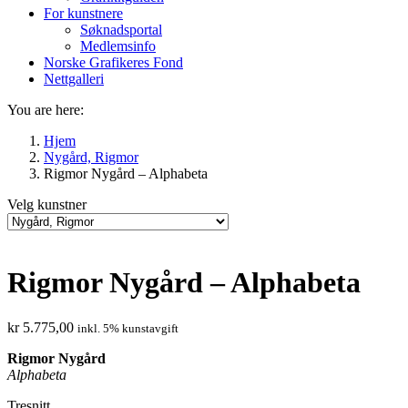
For kunstnere
Søknadsportal
Medlemsinfo
Norske Grafikeres Fond
Nettgalleri
You are here:
Hjem
Nygård, Rigmor
Rigmor Nygård – Alphabeta
Velg kunstner
Rigmor Nygård – Alphabeta
kr
5.775,00
inkl. 5% kunstavgift
Rigmor Nygård
Alphabeta
Tresnitt