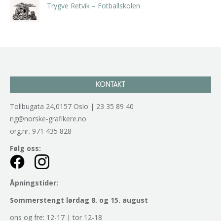
Trygve Retvik – Fotballskolen
kr
2.940,00
inkl. 5% kunstavgift
KONTAKT
Tollbugata 24,0157 Oslo | 23 35 89 40
ng@norske-grafikere.no
org.nr. 971 435 828
Følg oss:
Åpningstider:
Sommerstengt lørdag 8. og 15. august
ons og fre: 12-17 | tor 12-18