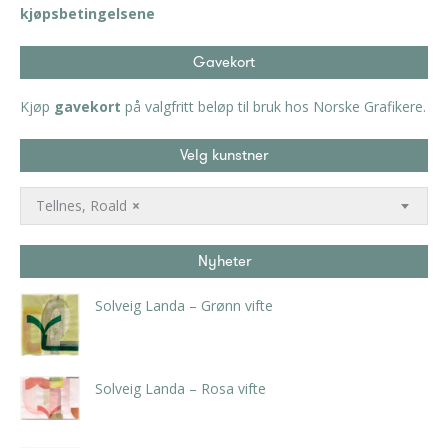
kjøpsbetingelsene
Gavekort
Kjøp
gavekort
på valgfritt beløp til bruk hos Norske Grafikere.
Velg kunstner
Tellnes, Roald
×
Nyheter
Solveig Landa – Grønn vifte
kr
5.250,00
inkl. 5% kunstavgift
Solveig Landa – Rosa vifte
kr
5.250,00
inkl. 5% kunstavgift