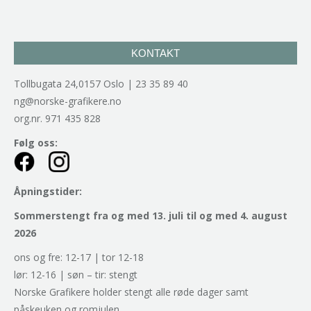
KONTAKT
Tollbugata 24,0157 Oslo | 23 35 89 40
ng@norske-grafikere.no
org.nr. 971 435 828
Følg oss:
Åpningstider:
Sommerstengt fra og med 13. juli til og med 4. august
2026
ons og fre: 12-17 | tor 12-18
lør: 12-16 | søn – tir: stengt
Norske Grafikere holder stengt alle røde dager samt
påskeuken og romjulen.