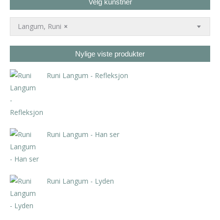
Velg kunstner
Langum, Runi
×
Nylige viste produkter
Runi Langum - Refleksjon
kr
3.885,00
inkl. 5% kunstavgift
Runi Langum - Han ser
kr
950,00
Runi Langum - Lyden
kr
1.400,00