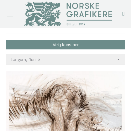
You are here:
Velg kunstner
Langum, Runi
×