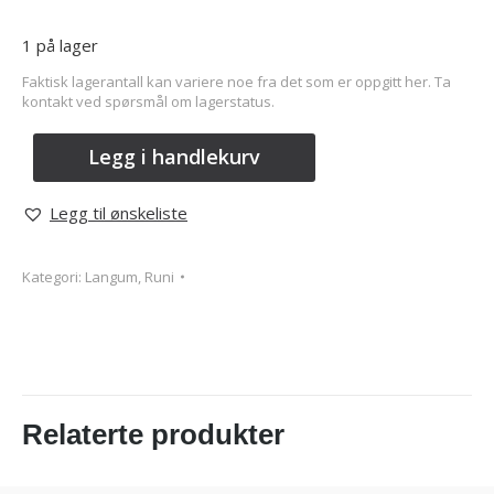
1 på lager
Faktisk lagerantall kan variere noe fra det som er oppgitt her. Ta
kontakt ved spørsmål om lagerstatus.
Legg i handlekurv
Legg til ønskeliste
Kategori:
Langum, Runi
Relaterte produkter