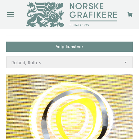
You are here:
Velg kunstner
Roland, Ruth
×