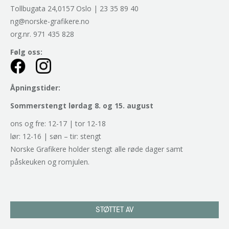
Tollbugata 24,0157 Oslo | 23 35 89 40
ng@norske-grafikere.no
org.nr. 971 435 828
Følg oss:
Åpningstider:
Sommerstengt lørdag 8. og 15. august
ons og fre: 12-17 | tor 12-18
lør: 12-16 | søn – tir: stengt
Norske Grafikere holder stengt alle røde dager samt
påskeuken og romjulen.
STØTTET AV