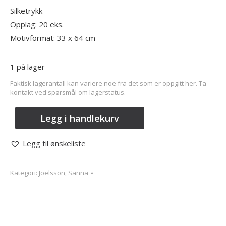
Silketrykk
Opplag: 20 eks.
Motivformat: 33 x 64 cm
1 på lager
Faktisk lagerantall kan variere noe fra det som er oppgitt her. Ta
kontakt ved spørsmål om lagerstatus.
Legg i handlekurv
Legg til ønskeliste
Kategori:
Joelsson, Sanna