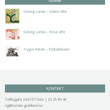
Nyheter
Solveig Landa – Grønn vifte
kr
5.250,00
inkl. 5% kunstavgift
Solveig Landa – Rosa vifte
kr
5.250,00
inkl. 5% kunstavgift
Trygve Retvik – Fotballskolen
kr
2.940,00
inkl. 5% kunstavgift
KONTAKT
Tollbugata 24,0157 Oslo | 23 35 89 40
ng@norske-grafikere.no