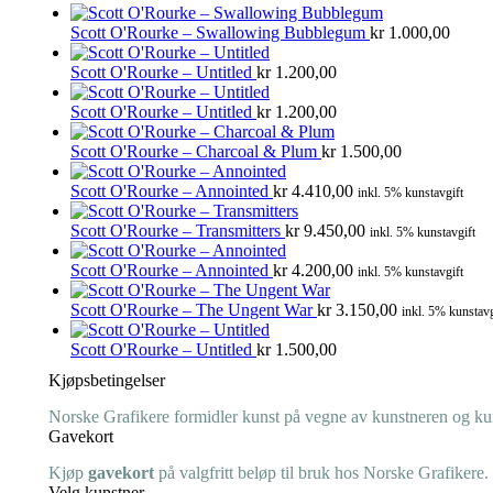
Scott O'Rourke – Swallowing Bubblegum
kr
1.000,00
Scott O'Rourke – Untitled
kr
1.200,00
Scott O'Rourke – Untitled
kr
1.200,00
Scott O'Rourke – Charcoal & Plum
kr
1.500,00
Scott O'Rourke – Annointed
kr
4.410,00
inkl. 5% kunstavgift
Scott O'Rourke – Transmitters
kr
9.450,00
inkl. 5% kunstavgift
Scott O'Rourke – Annointed
kr
4.200,00
inkl. 5% kunstavgift
Scott O'Rourke – The Ungent War
kr
3.150,00
inkl. 5% kunstavg
Scott O'Rourke – Untitled
kr
1.500,00
Kjøpsbetingelser
Norske Grafikere formidler kunst på vegne av kunstneren og kuns
Gavekort
Kjøp
gavekort
på valgfritt beløp til bruk hos Norske Grafikere.
Velg kunstner