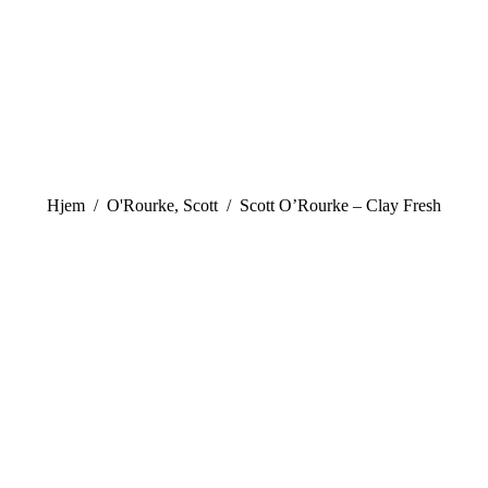
You are here:
Hjem
O'Rourke, Scott
Scott O’Rourke – Clay Fresh