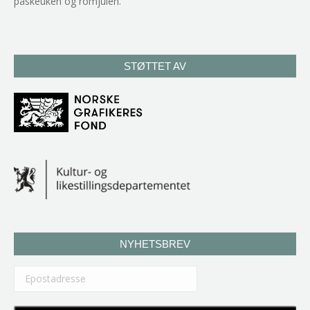
påskeuken og romjulen.
STØTTET AV
NYHETSBREV