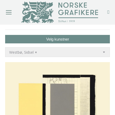
You are here:
Velg kunstner
Westbø, Sidsel
×