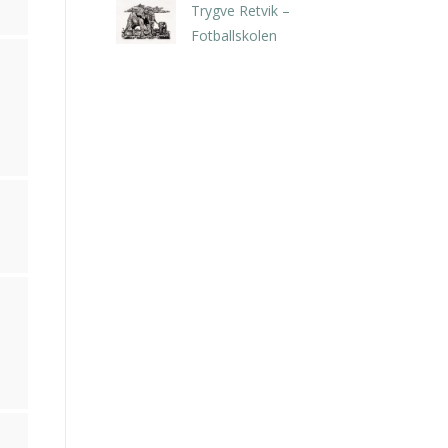
Trygve Retvik –
Fotballskolen
kr
2.940,00
inkl. 5% kunstavgift