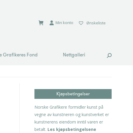
e Grafikeres Fond
Nettgalleri
Search:
Min konto
Ønskeliste
e Grafikeres Fond
Nettgalleri
Search:
Kjøpsbetingelser
Norske Grafikere formidler kunst på
vegne av kunstneren og kunstverket er
kunstnerens eiendom inntil varen er
betalt.
Les kjøpsbetingelsene