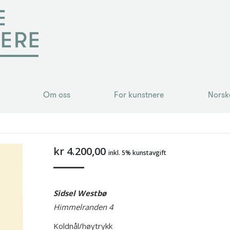
Om oss
For kunstnere
Norsk
Om oss
For kunstnere
Norsk
kr
4.200,00
inkl. 5% kunstavgift
Sidsel Westbø
Himmelranden 4
Koldnål/høytrykk