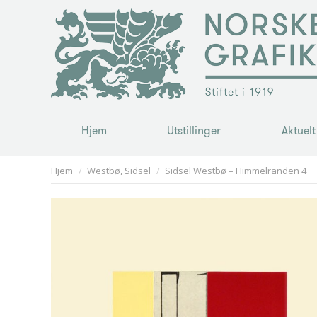
Hjem
Utstillinger
Aktuelt
Hjem
Utstillinger
Aktuelt
You are here:
Hjem
Westbø, Sidsel
Sidsel Westbø – Himmelranden 4