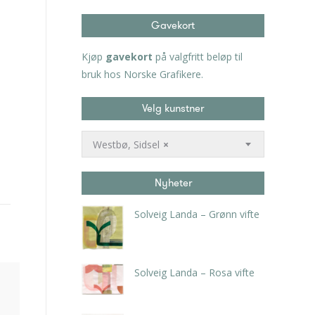
Gavekort
Kjøp
gavekort
på valgfritt beløp til
bruk hos Norske Grafikere.
Velg kunstner
Westbø, Sidsel
×
Nyheter
Solveig Landa – Grønn vifte
kr
5.250,00
inkl. 5% kunstavgift
Solveig Landa – Rosa vifte
kr
5.250,00
inkl. 5% kunstavgift