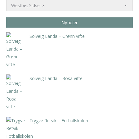
Westbø, Sidsel
×
Nyheter
Solveig Landa – Grønn vifte
kr
5.250,00
inkl. 5% kunstavgift
Solveig Landa – Rosa vifte
kr
5.250,00
inkl. 5% kunstavgift
Trygve Retvik – Fotballskolen
kr
2.940,00
inkl. 5% kunstavgift