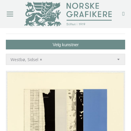
You are here:
Velg kunstner
Westbø, Sidsel
×