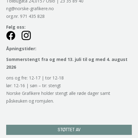
Tollbugata 24,0157 Oslo | 23 35 89 40
ng@norske-grafikere.no
org.nr. 971 435 828
Følg oss:
Åpningstider:
Sommerstengt fra og med 13. juli til og med 4. august
2026
ons og fre: 12-17 | tor 12-18
lør: 12-16 | søn – tir: stengt
Norske Grafikere holder stengt alle røde dager samt
påskeuken og romjulen.
STØTTET AV