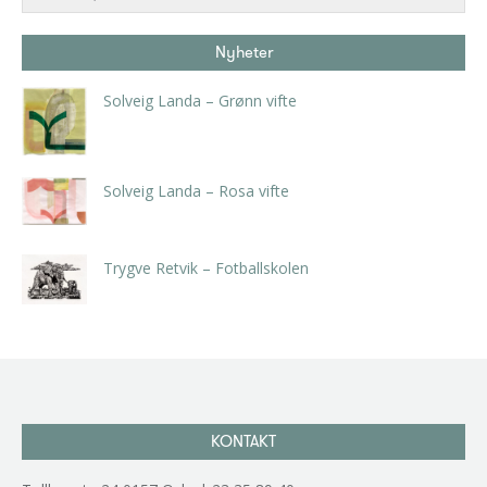
Nyheter
Solveig Landa – Grønn vifte
kr
5.250,00
inkl. 5% kunstavgift
Solveig Landa – Rosa vifte
kr
5.250,00
inkl. 5% kunstavgift
Trygve Retvik – Fotballskolen
kr
2.940,00
inkl. 5% kunstavgift
KONTAKT