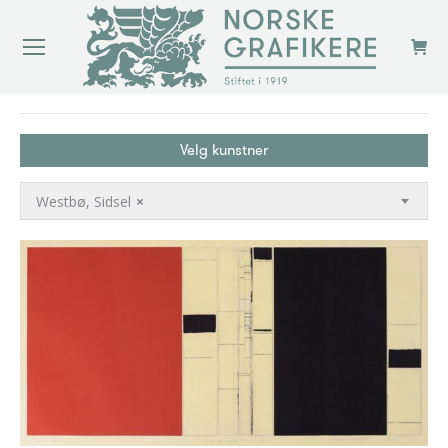
You are here:
Velg kunstner
Westbø, Sidsel
×