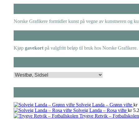
Norske Grafikere formidler kunst på vegne av kunstneren og kuns
Kjøp
gavekort
på valgfritt beløp til bruk hos Norske Grafikere.
Solveig Landa – Grønn vifte
kr
Solveig Landa – Rosa vifte
kr
5.2
Trygve Retvik – Fotballskolen