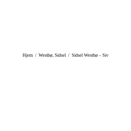
You are here:
Hjem
Westbø, Sidsel
Sidsel Westbø – Siv