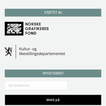
STØTTET AV
NYHETSBREV