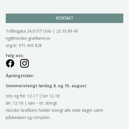
KONTAKT
Tollbugata 24,0157 Oslo | 23 35 89 40
ng@norske-grafikere.no
org.nr. 971 435 828
Følg oss:
Åpningstider:
Sommerstengt lørdag 8. og 15. august
ons og fre: 12-17 | tor 12-18
lør: 12-16 | søn – tir: stengt
Norske Grafikere holder stengt alle røde dager samt
påskeuken og romjulen.