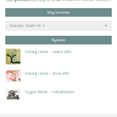
Velg kunstner
Goksøyr, Sindre W.
×
Nyheter
Solveig Landa – Grønn vifte
kr
5.250,00
inkl. 5% kunstavgift
Solveig Landa – Rosa vifte
kr
5.250,00
inkl. 5% kunstavgift
Trygve Retvik – Fotballskolen
kr
2.940,00
inkl. 5% kunstavgift