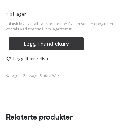
1 på lager
Faktisk lagerantall kan variere noe fra det som er oppgitt her. Ta
kontakt ved spørsmål om lagerstatus.
Legg i handlekurv
Legg til ønskeliste
Kategori:
Goksøyr, Sindre W.
Relaterte produkter