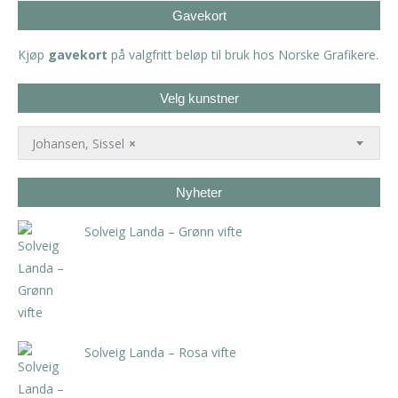
Gavekort
Kjøp
gavekort
på valgfritt beløp til bruk hos Norske Grafikere.
Velg kunstner
Johansen, Sissel
×
Nyheter
Solveig Landa – Grønn vifte
kr
5.250,00
inkl. 5% kunstavgift
Solveig Landa – Rosa vifte
kr
5.250,00
inkl. 5% kunstavgift