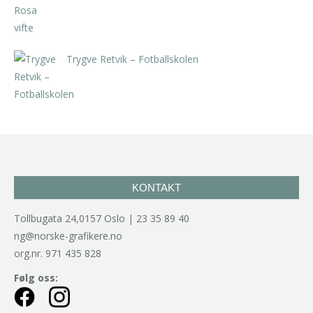
Trygve Retvik – Fotballskolen
kr
2.940,00
inkl. 5% kunstavgift
KONTAKT
Tollbugata 24,0157 Oslo | 23 35 89 40
ng@norske-grafikere.no
org.nr. 971 435 828
Følg oss: