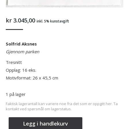
kr
3.045,00
inkl. 5% kunstavgift
Solfrid Aksnes
Gjennom parken
Tresnitt
Opplag: 16 eks.
Motivformat: 26 x 45,5 cm
1 på lager
Faktisk lagerantall kan variere noe fra det som er oppgitt her. Ta
kontakt ved spørsmål om lagerstatus.
Legg i handlekurv