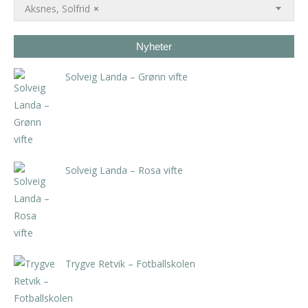
Aksnes, Solfrid
×
Nyheter
Solveig Landa – Grønn vifte
kr
5.250,00
inkl. 5% kunstavgift
Solveig Landa – Rosa vifte
kr
5.250,00
inkl. 5% kunstavgift
Trygve Retvik – Fotballskolen
kr
2.940,00
inkl. 5% kunstavgift