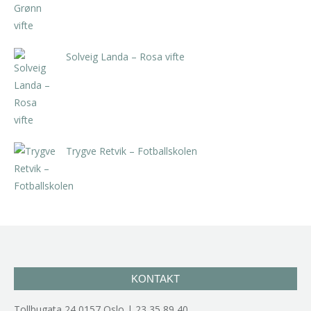
Solveig Landa – Rosa vifte
kr
5.250,00
inkl. 5% kunstavgift
Trygve Retvik – Fotballskolen
kr
2.940,00
inkl. 5% kunstavgift
KONTAKT
Tollbugata 24,0157 Oslo | 23 35 89 40