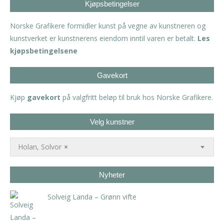
Kjøpsbetingelser
Norske Grafikere formidler kunst på vegne av kunstneren og
kunstverket er kunstnerens eiendom inntil varen er betalt.
Les
kjøpsbetingelsene
Gavekort
Kjøp
gavekort
på valgfritt beløp til bruk hos Norske Grafikere.
Velg kunstner
Holan, Solvor
×
Nyheter
Solveig Landa – Grønn vifte
kr
5.250,00
inkl. 5% kunstavgift