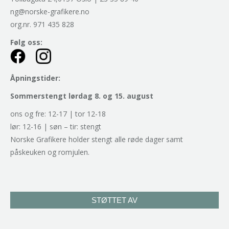
ng@norske-grafikere.no
org.nr. 971 435 828
Følg oss:
Åpningstider:
Sommerstengt lørdag 8. og 15. august
ons og fre: 12-17 | tor 12-18
lør: 12-16 | søn – tir: stengt
Norske Grafikere holder stengt alle røde dager samt
påskeuken og romjulen.
STØTTET AV