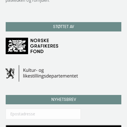
påskeuken og romjulen.
STØTTET AV
NYHETSBREV