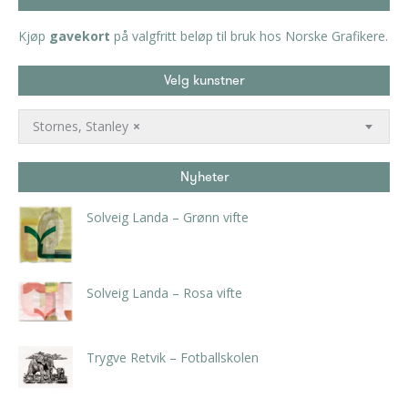
Kjøp
gavekort
på valgfritt beløp til bruk hos Norske Grafikere.
Velg kunstner
Stornes, Stanley
×
Nyheter
Solveig Landa – Grønn vifte
kr
5.250,00
inkl. 5% kunstavgift
Solveig Landa – Rosa vifte
kr
5.250,00
inkl. 5% kunstavgift
Trygve Retvik – Fotballskolen
kr
2.940,00
inkl. 5% kunstavgift