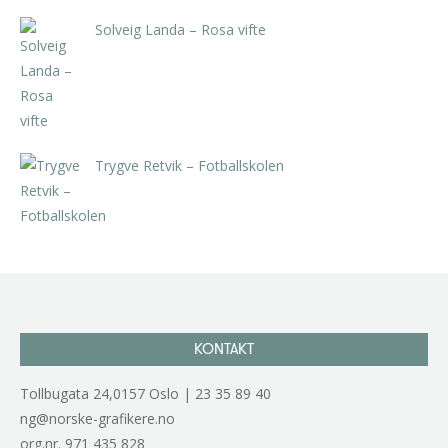
Solveig Landa – Rosa vifte
kr
5.250,00
inkl. 5% kunstavgift
Trygve Retvik – Fotballskolen
kr
2.940,00
inkl. 5% kunstavgift
KONTAKT
Tollbugata 24,0157 Oslo | 23 35 89 40
ng@norske-grafikere.no
org.nr. 971 435 828