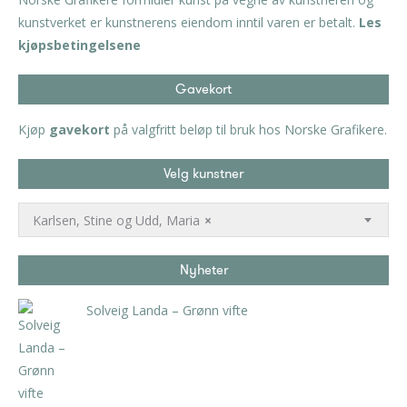
kunstverket er kunstnerens eiendom inntil varen er betalt.
Les
kjøpsbetingelsene
Gavekort
Kjøp
gavekort
på valgfritt beløp til bruk hos Norske Grafikere.
Velg kunstner
Karlsen, Stine og Udd, Maria
×
Nyheter
Solveig Landa – Grønn vifte
kr
5.250,00
inkl. 5% kunstavgift