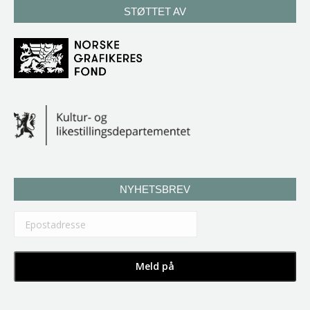
STØTTET AV
NYHETSBREV