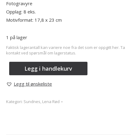
Fotogravyre
Opplag: 8 eks.
Motivformat: 17,8 x 23 cm
1 på lager
Faktisk lagerantall kan variere noe fra det som er oppgitt her. Ta
kontakt ved spørsmål om lagerstatus.
Legg i handlekurv
Legg til ønskeliste
Kategori:
Sundnes, Lena Rød