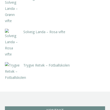
kr
5.250,00
inkl. 5% kunstavgift
Solveig Landa – Rosa vifte
kr
5.250,00
inkl. 5% kunstavgift
Trygve Retvik – Fotballskolen
kr
2.940,00
inkl. 5% kunstavgift