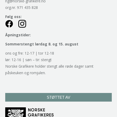
ng@norske-grafikere.no
org.nr. 971 435 828
Følg oss:
Åpningstider:
Sommerstengt lørdag 8. og 15. august
ons og fre: 12-17 | tor 12-18
lør: 12-16 | søn – tir: stengt
Norske Grafikere holder stengt alle røde dager samt
påskeuken og romjulen.
STØTTET AV