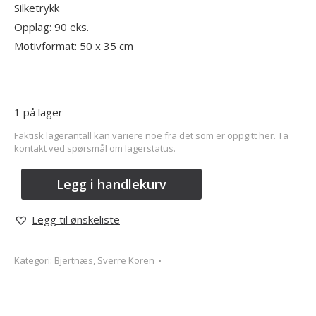
Silketrykk
Opplag: 90 eks.
Motivformat: 50 x 35 cm
1 på lager
Faktisk lagerantall kan variere noe fra det som er oppgitt her. Ta
kontakt ved spørsmål om lagerstatus.
Legg i handlekurv
Legg til ønskeliste
Kategori:
Bjertnæs, Sverre Koren