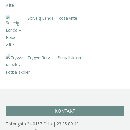
Solveig Landa – Rosa vifte
kr
5.250,00
inkl. 5% kunstavgift
Trygve Retvik – Fotballskolen
kr
2.940,00
inkl. 5% kunstavgift
KONTAKT
Tollbugata 24,0157 Oslo | 23 35 89 40