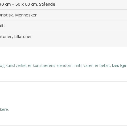
30 cm – 50 x 60 cm, Stående
ristisk, Mennesker
itt
toner, Lillatoner
og kunstverket er kunstnerens eiendom inntil varen er betalt.
Les kj
kere.