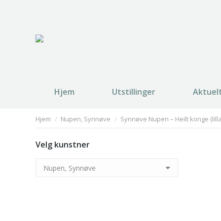
Hjem
Utstillinger
Aktuel
You are here:
Hjem
Nupen, Synnøve
Synnøve Nupen – Heilt konge (lilla
Velg kunstner