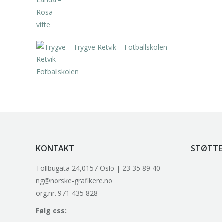
Trygve Retvik – Fotballskolen
kr
2.940,00
inkl. 5% kunstavgift
KONTAKT
STØTTE
Tollbugata 24,0157 Oslo | 23 35 89 40
ng@norske-grafikere.no
org.nr. 971 435 828
Følg oss: