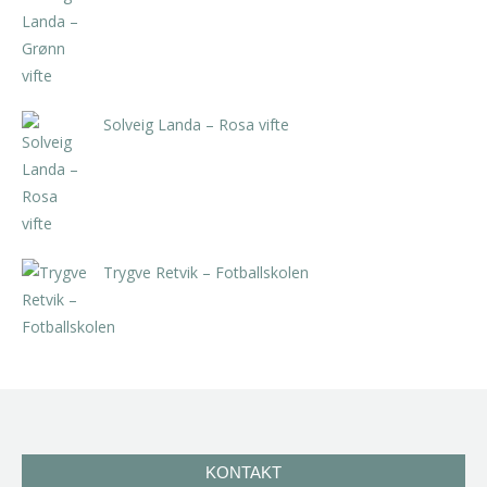
kr
5.250,00
inkl. 5% kunstavgift
Solveig Landa – Rosa vifte
kr
5.250,00
inkl. 5% kunstavgift
Trygve Retvik – Fotballskolen
kr
2.940,00
inkl. 5% kunstavgift
KONTAKT