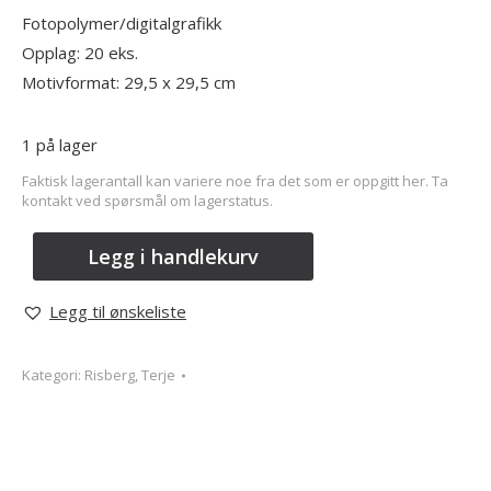
Fotopolymer/digitalgrafikk
Opplag: 20 eks.
Motivformat: 29,5 x 29,5 cm
1 på lager
Faktisk lagerantall kan variere noe fra det som er oppgitt her. Ta
kontakt ved spørsmål om lagerstatus.
Legg i handlekurv
Legg til ønskeliste
Kategori:
Risberg, Terje