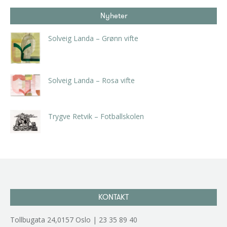
Nyheter
Solveig Landa – Grønn vifte
kr
5.250,00
inkl. 5% kunstavgift
Solveig Landa – Rosa vifte
kr
5.250,00
inkl. 5% kunstavgift
Trygve Retvik – Fotballskolen
kr
2.940,00
inkl. 5% kunstavgift
KONTAKT
Tollbugata 24,0157 Oslo | 23 35 89 40