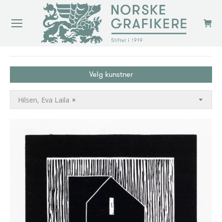
You are here:
Velg kunstner
Hilsen, Eva Laila
×