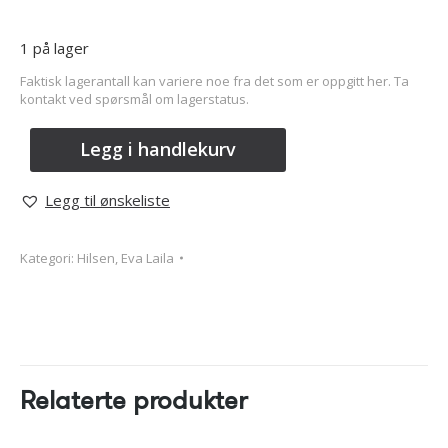
1 på lager
Faktisk lagerantall kan variere noe fra det som er oppgitt her. Ta
kontakt ved spørsmål om lagerstatus.
Legg i handlekurv
Legg til ønskeliste
Kategori:
Hilsen, Eva Laila
Relaterte produkter