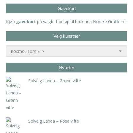
Gavekort
Kjøp
gavekort
på valgfritt beløp til bruk hos Norske Grafikere.
Velg kunstner
Kosmo, Tom S.
×
Nyheter
Solveig Landa – Grønn vifte
kr
5.250,00
inkl. 5% kunstavgift
Solveig Landa – Rosa vifte
kr
5.250,00
inkl. 5% kunstavgift