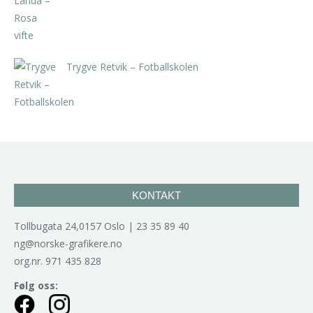
Trygve Retvik – Fotballskolen
kr
2.940,00
inkl. 5% kunstavgift
KONTAKT
Tollbugata 24,0157 Oslo | 23 35 89 40
ng@norske-grafikere.no
org.nr. 971 435 828
Følg oss: