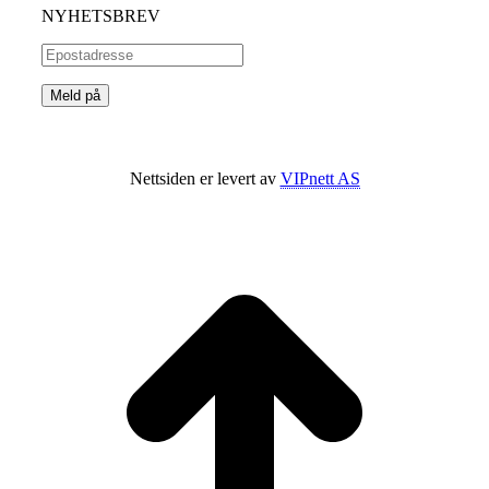
NYHETSBREV
Nettsiden er levert av
VIPnett AS
t
T