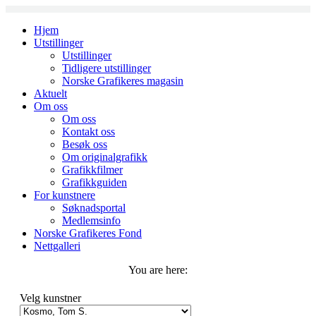
Skip
to
Hjem
content
Utstillinger
Utstillinger
Tidligere utstillinger
Norske Grafikeres magasin
Aktuelt
Om oss
Om oss
Kontakt oss
Besøk oss
Om originalgrafikk
Grafikkfilmer
Grafikkguiden
For kunstnere
Søknadsportal
Medlemsinfo
Norske Grafikeres Fond
Nettgalleri
You are here:
Velg kunstner