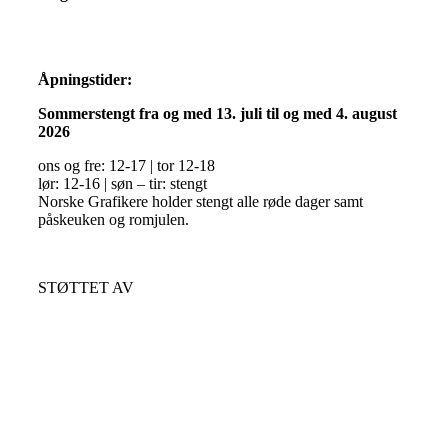
Åpningstider:
Sommerstengt fra og med 13. juli til og med 4. august
2026
ons og fre: 12-17 | tor 12-18
lør: 12-16 | søn – tir: stengt
Norske Grafikere holder stengt alle røde dager samt
påskeuken og romjulen.
STØTTET AV