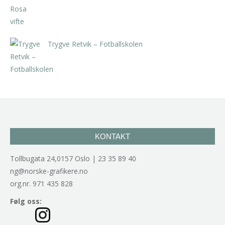
Trygve Retvik – Fotballskolen
kr
2.940,00
inkl. 5% kunstavgift
KONTAKT
Tollbugata 24,0157 Oslo | 23 35 89 40
ng@norske-grafikere.no
org.nr. 971 435 828
Følg oss: