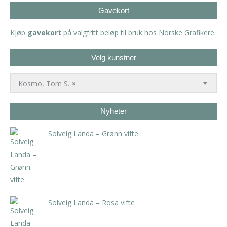
Gavekort
Kjøp
gavekort
på valgfritt beløp til bruk hos Norske Grafikere.
Velg kunstner
Kosmo, Tom S.
×
Nyheter
Solveig Landa – Grønn vifte
kr
5.250,00
inkl. 5% kunstavgift
Solveig Landa – Rosa vifte
kr
5.250,00
inkl. 5% kunstavgift