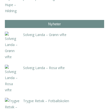
kr
6.300,00
inkl. 5% kunstavgift
Nyheter
Solveig Landa – Grønn vifte
kr
5.250,00
inkl. 5% kunstavgift
Solveig Landa – Rosa vifte
kr
5.250,00
inkl. 5% kunstavgift
Trygve Retvik – Fotballskolen
kr
2.940,00
inkl. 5% kunstavgift