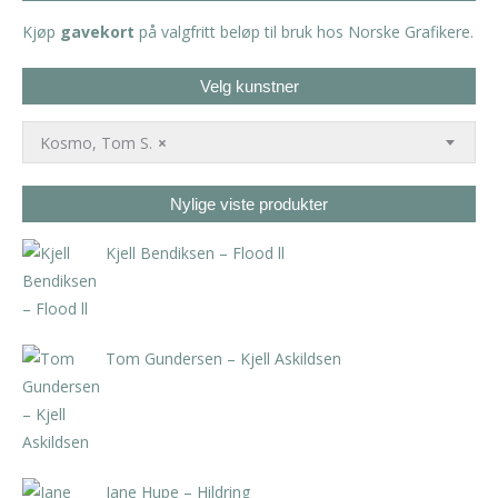
Kjøp
gavekort
på valgfritt beløp til bruk hos Norske Grafikere.
Velg kunstner
Kosmo, Tom S.
×
Nylige viste produkter
Kjell Bendiksen – Flood ll
kr
5.775,00
inkl. 5% kunstavgift
Tom Gundersen – Kjell Askildsen
kr
2.625,00
inkl. 5% kunstavgift
Jane Hupe – Hildring