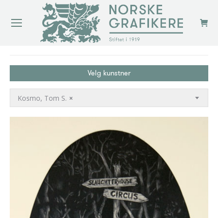
You are here:
Velg kunstner
Kosmo, Tom S.
×