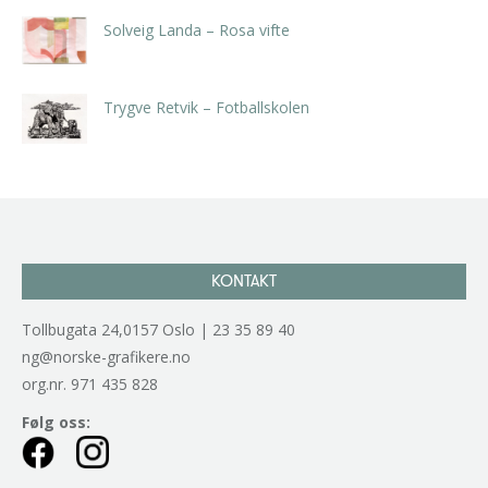
Solveig Landa – Rosa vifte
kr
5.250,00
inkl. 5% kunstavgift
Trygve Retvik – Fotballskolen
kr
2.940,00
inkl. 5% kunstavgift
KONTAKT
Tollbugata 24,0157 Oslo | 23 35 89 40
ng@norske-grafikere.no
org.nr. 971 435 828
Følg oss: