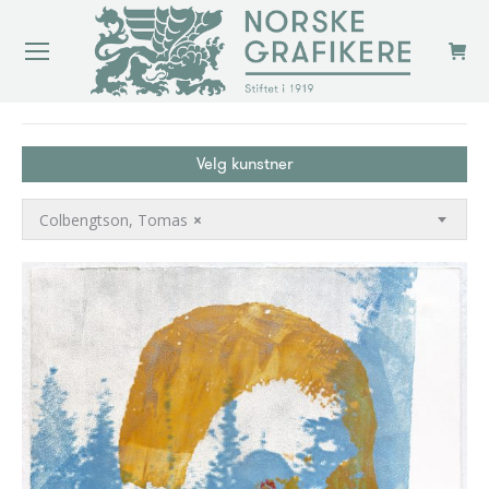
You are here:
Velg kunstner
Colbengtson, Tomas
×