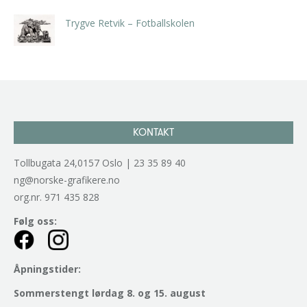
Trygve Retvik – Fotballskolen
kr
2.940,00
inkl. 5% kunstavgift
KONTAKT
Tollbugata 24,0157 Oslo | 23 35 89 40
ng@norske-grafikere.no
org.nr. 971 435 828
Følg oss:
Åpningstider:
Sommerstengt lørdag 8. og 15. august