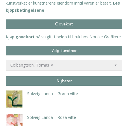
kunstverket er kunstnerens eiendom inntil varen er betalt.
Les
kjøpsbetingelsene
Gavekort
Kjøp
gavekort
på valgfritt beløp til bruk hos Norske Grafikere.
Velg kunstner
Colbengtson, Tomas
×
Nyheter
Solveig Landa – Grønn vifte
kr
5.250,00
inkl. 5% kunstavgift
Solveig Landa – Rosa vifte
kr
5.250,00
inkl. 5% kunstavgift