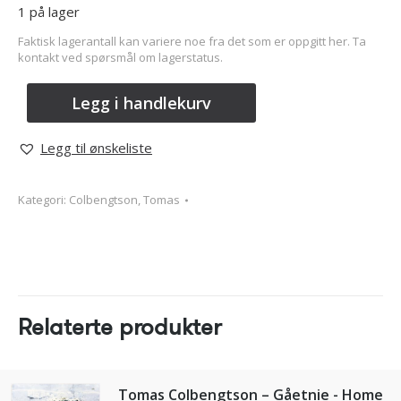
1 på lager
Faktisk lagerantall kan variere noe fra det som er oppgitt her. Ta
kontakt ved spørsmål om lagerstatus.
Legg i handlekurv
Legg til ønskeliste
Kategori:
Colbengtson, Tomas
Relaterte produkter
Tomas Colbengtson – Gåetnie - Home