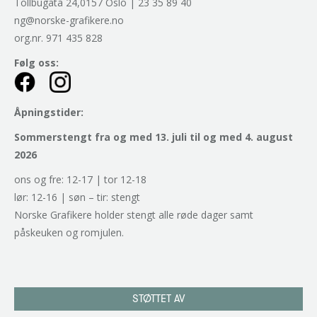
Tollbugata 24,0157 Oslo | 23 35 89 40
ng@norske-grafikere.no
org.nr. 971 435 828
Følg oss:
Åpningstider:
Sommerstengt fra og med 13. juli til og med 4. august
2026
ons og fre: 12-17 | tor 12-18
lør: 12-16 | søn – tir: stengt
Norske Grafikere holder stengt alle røde dager samt
påskeuken og romjulen.
STØTTET AV