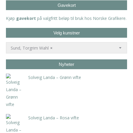
Gavekort
Kjøp
gavekort
på valgfritt beløp til bruk hos Norske Grafikere.
Velg kunstner
Sund, Torgrim Wahl
×
Nyheter
Solveig Landa – Grønn vifte
kr
5.250,00
inkl. 5% kunstavgift
Solveig Landa – Rosa vifte
kr
5.250,00
inkl. 5% kunstavgift