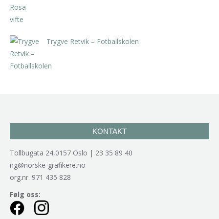
Trygve Retvik – Fotballskolen
kr
2.940,00
inkl. 5% kunstavgift
KONTAKT
Tollbugata 24,0157 Oslo | 23 35 89 40
ng@norske-grafikere.no
org.nr. 971 435 828
Følg oss: