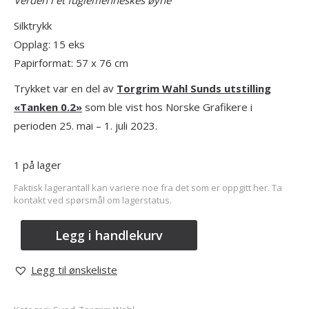
Verden i et fuglemenneskes øyne
Silktrykk
Opplag: 15 eks
Papirformat: 57 x 76 cm
Trykket var en del av
Torgrim Wahl Sunds utstilling
«Tanken 0.2»
som ble vist hos Norske Grafikere i
perioden 25. mai – 1. juli 2023.
1 på lager
Faktisk lagerantall kan variere noe fra det som er oppgitt her. Ta
kontakt ved spørsmål om lagerstatus.
Legg i handlekurv
Legg til ønskeliste