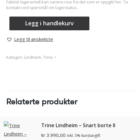
Faktisk lagerantall kan variere noe fra det som er oppgitt her. Ta
kontakt ved spørsmål om lagerstatus.
Legg i handlekurv
Legg til ønskeliste
Kategori:
Lindheim, Trine
Relaterte produkter
Trine Lindheim – Snart borte II
kr
3.990,00
inkl. 5% kunstavgift