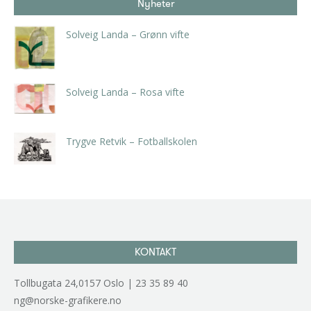
Nyheter
Solveig Landa – Grønn vifte
kr
5.250,00
inkl. 5% kunstavgift
Solveig Landa – Rosa vifte
kr
5.250,00
inkl. 5% kunstavgift
Trygve Retvik – Fotballskolen
kr
2.940,00
inkl. 5% kunstavgift
KONTAKT
Tollbugata 24,0157 Oslo | 23 35 89 40
ng@norske-grafikere.no