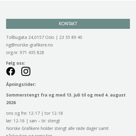
KONTAKT
Tollbugata 24,0157 Oslo | 23 35 89 40
ng@norske-grafikere.no
org.nr. 971 435 828
Følg oss:
Åpningstider:
Sommerstengt fra og med 13. juli til og med 4. august
2026
ons og fre: 12-17 | tor 12-18
lør: 12-16 | søn – tir: stengt
Norske Grafikere holder stengt alle røde dager samt
påskeuken og romjulen.