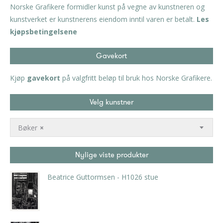
Norske Grafikere formidler kunst på vegne av kunstneren og
kunstverket er kunstnerens eiendom inntil varen er betalt.
Les
kjøpsbetingelsene
Gavekort
Kjøp
gavekort
på valgfritt beløp til bruk hos Norske Grafikere.
Velg kunstner
Bøker
×
Nylige viste produkter
Beatrice Guttormsen - H1026 stue
kr
3.675,00
inkl. 5% kunstavgift