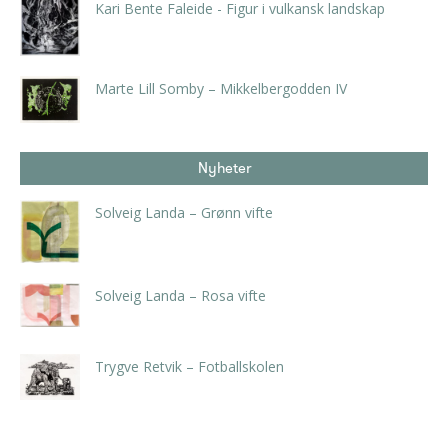
Kari Bente Faleide - Figur i vulkansk landskap
kr
3.465,00
inkl. 5% kunstavgift
Marte Lill Somby – Mikkelbergodden IV
kr
9.975,00
inkl. 5% kunstavgift
Nyheter
Solveig Landa – Grønn vifte
kr
5.250,00
inkl. 5% kunstavgift
Solveig Landa – Rosa vifte
kr
5.250,00
inkl. 5% kunstavgift
Trygve Retvik – Fotballskolen
kr
2.940,00
inkl. 5% kunstavgift