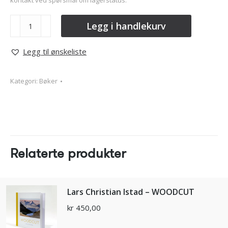
kontakt ved spørsmål om lagerstatus.
Trykk
Legg i handlekurv
og
uttrykk
Legg til ønskeliste
-
Norske
Kategori:
Bøker
Grafikere
Medlemskatalog
2019
antall
Relaterte produkter
Lars Christian Istad – WOODCUT
kr
450,00