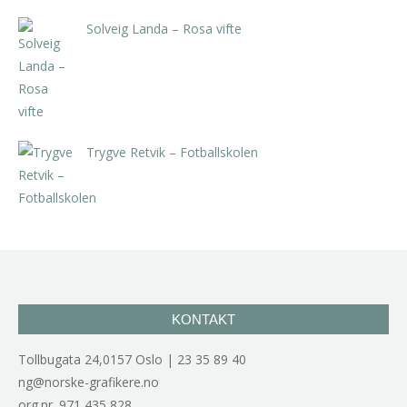
Solveig Landa – Rosa vifte
kr
5.250,00
inkl. 5% kunstavgift
Trygve Retvik – Fotballskolen
kr
2.940,00
inkl. 5% kunstavgift
KONTAKT
Tollbugata 24,0157 Oslo | 23 35 89 40
ng@norske-grafikere.no
org.nr. 971 435 828