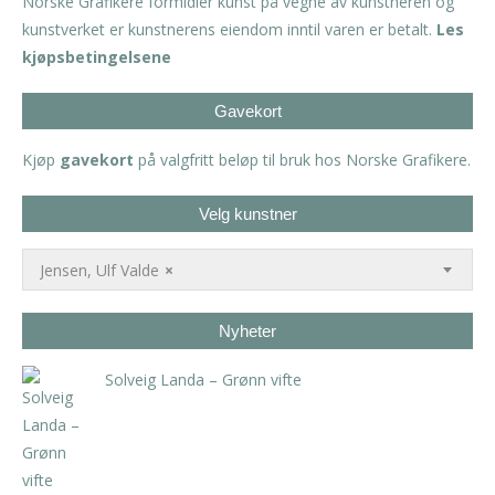
Norske Grafikere formidler kunst på vegne av kunstneren og
kunstverket er kunstnerens eiendom inntil varen er betalt.
Les
kjøpsbetingelsene
Gavekort
Kjøp
gavekort
på valgfritt beløp til bruk hos Norske Grafikere.
Velg kunstner
Jensen, Ulf Valde
×
Nyheter
Solveig Landa – Grønn vifte
kr
5.250,00
inkl. 5% kunstavgift