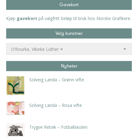
Gavekort
Kjøp
gavekort
på valgfritt beløp til bruk hos Norske Grafikere.
Velg kunstner
O’Rourke, Vibeke Luther
×
Nyheter
Solveig Landa – Grønn vifte
kr
5.250,00
inkl. 5% kunstavgift
Solveig Landa – Rosa vifte
kr
5.250,00
inkl. 5% kunstavgift
Trygve Retvik – Fotballskolen
kr
2.940,00
inkl. 5% kunstavgift