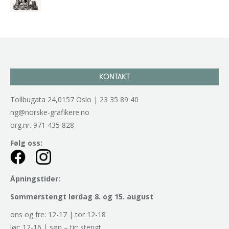
kr
2.940,00
inkl. 5% kunstavgift
KONTAKT
Tollbugata 24,0157 Oslo | 23 35 89 40
ng@norske-grafikere.no
org.nr. 971 435 828
Følg oss:
Åpningstider:
Sommerstengt lørdag 8. og 15. august
ons og fre: 12-17 | tor 12-18
lør: 12-16 | søn – tir: stengt