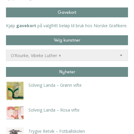
Gavekort
Kjøp
gavekort
på valgfritt beløp til bruk hos Norske Grafikere.
Velg kunstner
O’Rourke, Vibeke Luther
×
Nyheter
Solveig Landa – Grønn vifte
kr
5.250,00
inkl. 5% kunstavgift
Solveig Landa – Rosa vifte
kr
5.250,00
inkl. 5% kunstavgift
Trygve Retvik – Fotballskolen